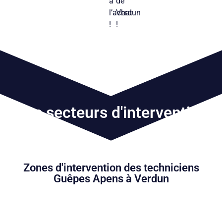
à
de
l’achat
Verdun
!
!
Nos secteurs d'intervention
Zones d'intervention des techniciens
Guêpes Apens à Verdun