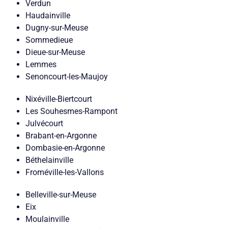
Verdun
Haudainville
Dugny-sur-Meuse
Sommedieue
Dieue-sur-Meuse
Lemmes
Senoncourt-les-Maujoy
Nixéville-Biertcourt
Les Souhesmes-Rampont
Julvécourt
Brabant-en-Argonne
Dombasie-en-Argonne
Béthelainville
Froméville-les-Vallons
Belleville-sur-Meuse
Eix
Moulainville