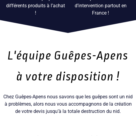
différents produits à l’achat
d’intervention partout en
Jean-Luc COUILLAUD
!
France !
Nantes, France
07 69 85 59 40
Paul-Etienne ANDRE
Pontarlier, France
07 86 95 44 97
L'équipe Guêpes-Apens
Johan SAUER
Baume-les-Dames, France
à votre disposition !
07 71 87 18 25
Aloïs MIOTTE
Dijon, France
Chez Guêpes-Apens nous savons que les guêpes sont un nid
06 95 01 54 97
à problèmes, alors nous vous accompagnons de la création
de votre devis jusqu’à la totale destruction du nid.
Romain MARTIN
Auxerre, France
07 80 93 89 20