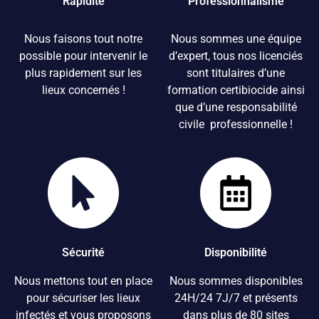
Rapidité
Professionnalisme
Kévin LE LOUET
Nous faisons tout notre
Nous sommes une équipe
Aubagne, France
possible pour intervenir le
d’expert, tous nos licenciés
06 16 20 73 22
plus rapidement sur les
sont titulaires d’une
Jonathan GUIGNARD
lieux concernés !
formation certibiocide ainsi
Cannet-des-Maures, France
que d’une responsabilité
06 29 83 42 12
civile professionnelle !
Mathieu LATOURNERIE
Aix-en-Provence, France
06 08 50 22 73
Clément DELOUCHE
Oraison, France
06 27 46 27 77
Sécurité
Disponibilité
David SAVOYE
Nous mettons tout en place
Nous sommes disponibles
Lyon, France
pour sécuriser les lieux
24H/24 7J/7 et présents
06 27 94 08 14
infectés et vous proposons
dans plus de 80 sites