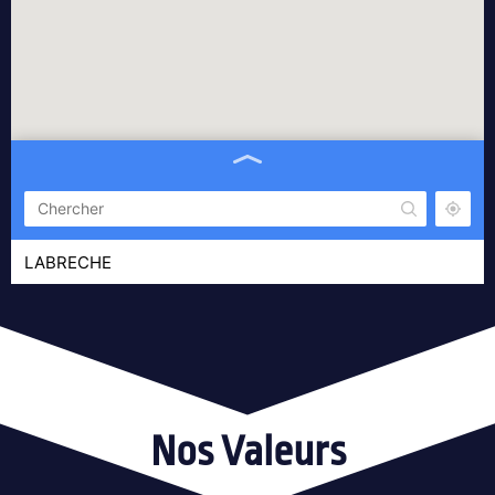
LABRECHE
81000 ALBI
06 10 03 56 64
Quentin GASPAR
Vienne 38200
06 60 30 18 80
Nos Valeurs
Besnard Charlotte
Gap, France