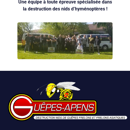
Une équipe à toute épreuve spécialisée dans
Samuel GERARD
la destruction des nids d’hyménoptères !
Troyes, France
06 74 11 25 70
Cyrille FERRAND
Corbeil-Essonnes, France
06 09 16 86 76
Olivier JUNG
Bar-le-Duc, France
06 52 46 47 94
Julien COURTADE
Chartres, France
07 69 86 86 62
Rémy GUSTIN
Le Mesnil-Saint-Denis, France
07 69 94 51 48
Jonathan SERCER