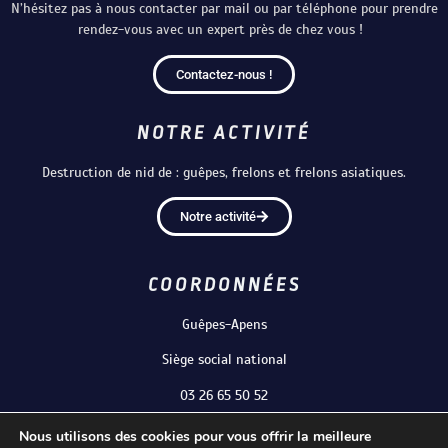
N’hésitez pas à nous contacter par mail ou par téléphone pour prendre
Reims, France
rendez-vous avec un expert près de chez vous !
06 71 22 41 88
Olivier TRUBERT
Contactez-nous !
COMPIÈGNE, France
07 66 67 03 81
NOTRE ACTIVITÉ
Xavier COCHOIS
Destruction de nid de : guêpes, frelons et frelons asiatiques.
Rouen, France
06 18 99 44 20
Notre activité
Olivier Trubert
Chauny, France
COORDONNÉES
07 66 67 03 81
Guêpes-Apens
Romain MASSENHOVE
Charleville-Mézières, France
Siège social national
06 89 02 60 19
03 26 65 50 52
Alexandre JORON
Nous utilisons des cookies pour vous offrir la meilleure
Amiens, France