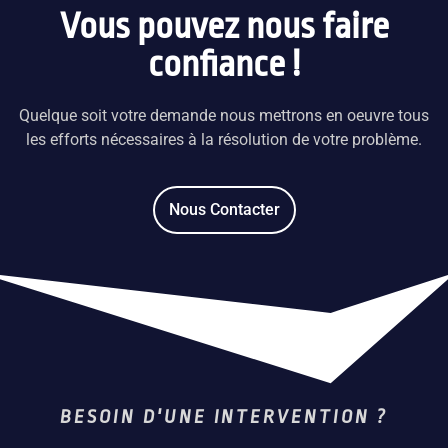
Vous pouvez nous faire
VAL-DE-MARNE
06 31 31 64 15
confiance !
Julien BARBIEZ
Chelles, France
Quelque soit votre demande nous mettrons en oeuvre tous
06 59 61 85 80
les efforts nécessaires à la résolution de votre problème.
Sofiane AOUFI
Châlons-en-Champagne, France
Nous Contacter
06 66 45 40 81
Romain BARANSKI
Meaux, France
06 30 96 18 74
Cyril CHAAGAR
Verdun, France
06 01 13 85 15
BESOIN D'UNE INTERVENTION ?
Grégoire DURIN