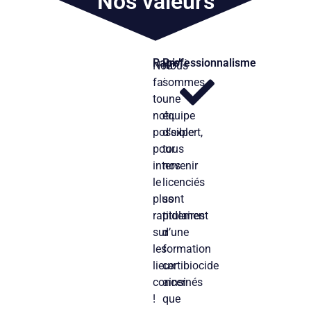
Nos valeurs
Rapidité
Professionnalisme
Nous
Nous
faisons
sommes
tout
une
notre
équipe
possible
d’expert,
pour
tous
intervenir
nos
le
licenciés
plus
sont
rapidement
titulaires
sur
d’une
les
formation
lieux
certibiocide
concernés
ainsi
!
que