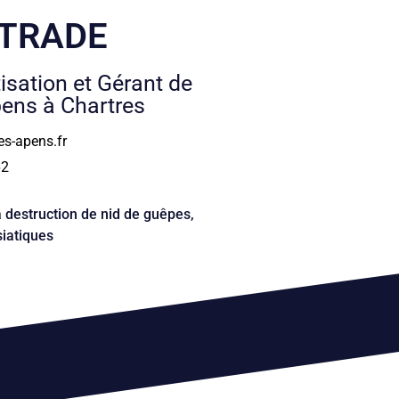
UTRADE
isation et Gérant de
pens à Chartres
s-apens.fr
62
 destruction de nid de guêpes,
siatiques