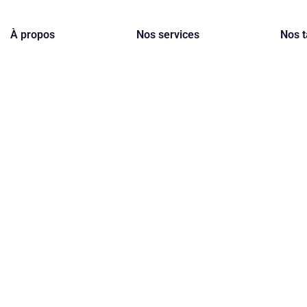
À propos
Nos services
Nos t
ation des nuisibles 